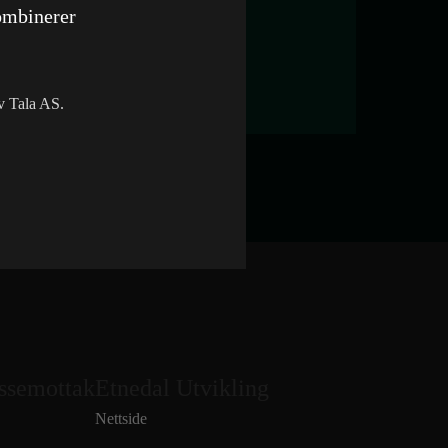
ombinerer
av Tala AS.
ssemottak
Etnedal Utvikling
Nettside