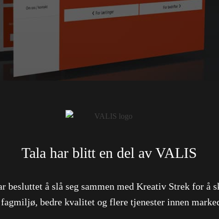
Valdres Opplæringskontor
Tala har blitt en del av VALIS
Nettsiden til Valdres Opplæringskontor begynte å bli noen
Den nye nettsiden skulle være brukervennlig på mobil så 
ar besluttet å slå seg sammen med Kreativ Strek for å s
oppdatere for virksomheten selv.
 fagmiljø, bedre kvalitet og flere tjenester innen marke
Utover det å designe ny nettside, satte vi en helt ny profi