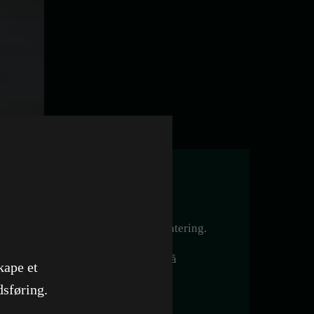
 år og tiden var moden for en oppdatering.
vel som pc, være moderne og enkel å
kape et
dsføring.
l for virksomheten – med ny
logo
og