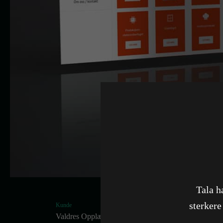
Tala h
sterkere
Kunde
Valdres Opplæringskontor