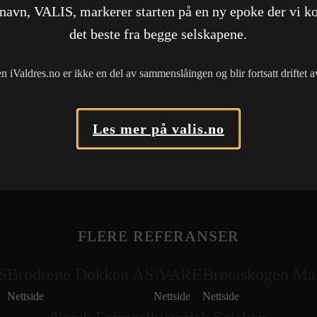
 navn, VALIS, markerer starten på en ny epoke der vi k
fargebruk.
det beste fra begge selskapene.
Se nettside
en iValdres.no er ikke en del av sammenslåingen og blir fortsatt driftet 
Les mer på valis.no
FLERE REFERANSER
S
Brødrene Dokken AS
\VARE
Brøtaskogen Ma
Nettside
Nettside
Nettside