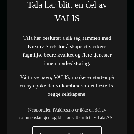
Tala har blitt en del av
Kategori
Nettside
VALIS
Nettside
Besøk nettside
Tala har besluttet å slå seg sammen med
Kreativ Strek for å skape et sterkere
fagmiljø, bedre kvalitet og flere tjenester
innen markedsføring.
Vårt nye navn, VALIS, markerer starten på
en ny epoke der vi kombinerer det beste fra
begge selskapene.
FLERE REFERANSER
Nettportalen iValdres.no er ikke en del av
Norwegian Bulk Carriers AS
sammenslåingen og blir fortsatt driftet av Tala AS.
Nettside
Brødrene Dokken AS