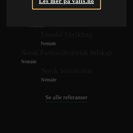
Les mer på valis.no
Nettside
Brøtaskogen Massemottak
Nettside
Etnedal Utvikling
Nettside
Norsk Farmasihistorisk Selskap
Nettside
Norsk Seterkultur
Nettside
Se alle referanser