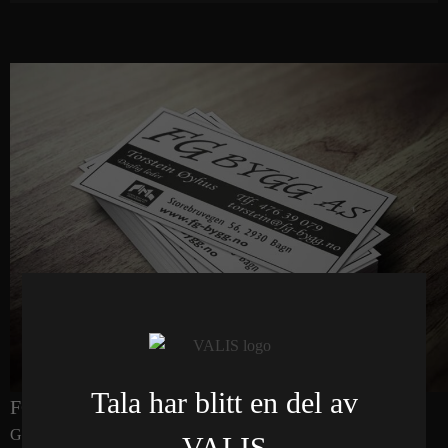
Tala har blitt en del av
FG Bygg AS
Grafisk design
,
Visittkort
VALIS