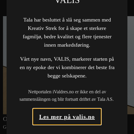
Bil & Trucksenter Valdres AS
Brosjyrer
,
Grafisk design
Tala har besluttet å slå seg sammen med
Kreativ Strek for å skape et sterkere
fagmiljø, bedre kvalitet og flere tjenester
innen markedsføring.
Vårt nye navn, VALIS, markerer starten på
en ny epoke der vi kombinerer det beste fra
begge selskapene.
Nettportalen iValdres.no er ikke en del av
sammenslåingen og blir fortsatt driftet av Tala AS.
Les mer på valis.no
OK Hagen Valdres AS
Grafisk design
,
Visittkort