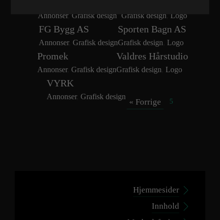
Lekesenteret Valdres
Symbia AS
Annonser
,
Grafisk design
Grafisk design
,
Logo
FG Bygg AS
Sporten Bagn AS
Annonser
,
Grafisk design
Grafisk design
,
Logo
Promek
Valdres Hårstudio
Annonser
,
Grafisk design
Grafisk design
,
Logo
VYRK
Annonser
,
Grafisk design
« Forrige
5
Hjemmesider
Innhold