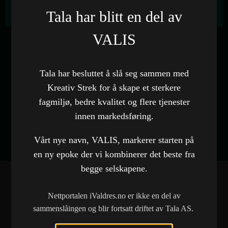
konseptet til Grepa Fin sin bedrift.
Tala har blitt en del av
VALIS
Kunde
Grepa Fin UB
Tala har besluttet å slå seg sammen med
Kategori
Kreativ Strek for å skape et sterkere
Grafisk design
,
Logo
fagmiljø, bedre kvalitet og flere tjenester
innen markedsføring.
Vårt nye navn, VALIS, markerer starten på
en ny epoke der vi kombinerer det beste fra
begge selskapene.
Nettportalen iValdres.no er ikke en del av
FLERE REFERANSER
sammenslåingen og blir fortsatt driftet av Tala AS.