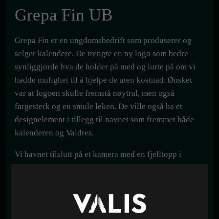
Grepa Fin UB
Grepa Fin er en ungdomsbedrift som produserer og
selger kalendere. De trengte en ny logo som bedre
synliggjorde hva de holder på med og lurte på om vi
hadde mulighet til å hjelpe de uten kostnad. Ønsket
var at logoen skulle fremstå nøytral, men også
fargesterk og en smule leken. De ville også ha et
designelement i tillegg til navnet som fremmet både
kalenderen og Valdres.
Vi havnet tilslutt på et kamera med en fjelltopp i
linsen. Den enkle streken, fonten og innslag av farger
gjør logoen leken, mens stramheten i linjene og bruk
av få elementer holder den nøytral og seriøs. Det er
lett å få assosiasjoner til natur og bilder – som er