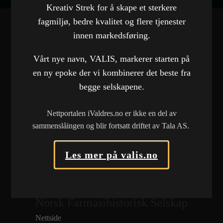
Kreativ Strek for å skape et sterkere
fagmiljø, bedre kvalitet og flere tjenester
innen markedsføring.
FLERE REFERANSER
Vårt nye navn, VALIS, markerer starten på
en ny epoke der vi kombinerer det beste fra
Norwegian Bulk Carriers AS
begge selskapene.
Nettside
Brødrene Dokken AS
\VARE
Nettportalen iValdres.no er ikke en del av
sammenslåingen og blir fortsatt driftet av Tala AS.
Nettside
Nettside
Brøtaskogen Massemottak
Les mer på valis.no
Nettside
Etnedal Utvikling
Nettside
Norsk Farmasihistorisk Selskap
Nettside