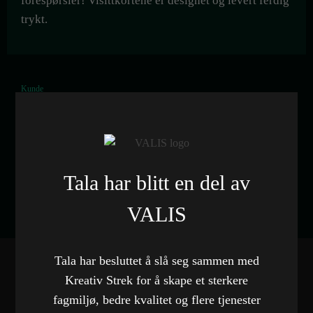
forespørsler! Visittkortene er designet og levert ferdig
trykt.
Kunde
Martins Montasje
Kategori
Grafisk design
,
Visittkort
Tala har blitt en del av
VALIS
Tala har besluttet å slå seg sammen med
Kreativ Strek for å skape et sterkere
fagmiljø, bedre kvalitet og flere tjenester
FLERE REFERANSER