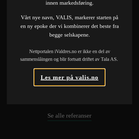
innen markedsføring.
Norwegian Bulk Carriers AS
Vårt nye navn, VALIS, markerer starten på
Nettside
en ny epoke der vi kombinerer det beste fra
Brødrene Dokken AS
\VARE
begge selskapene.
Nettside
Nettside
Brøtaskogen Massemottak
Nettportalen iValdres.no er ikke en del av
sammenslåingen og blir fortsatt driftet av Tala AS.
Nettside
Etnedal Utvikling
Les mer på valis.no
Nettside
Norsk Farmasihistorisk Selskap
Nettside
Se alle referanser