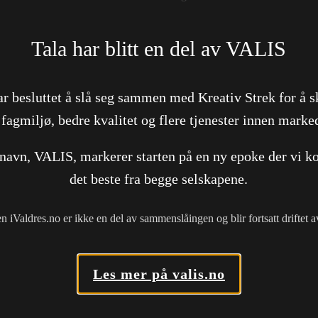
det er tjenestedelen kunde ønsket å få fokus på.
I tillegg leverte vi ferdig trykte visittkort.
Tala har blitt en del av VALIS
ar besluttet å slå seg sammen med Kreativ Strek for å s
 fagmiljø, bedre kvalitet og flere tjenester innen marke
 navn, VALIS, markerer starten på en ny epoke der vi k
det beste fra begge selskapene.
FLERE REFERANSER
en iValdres.no er ikke en del av sammenslåingen og blir fortsatt driftet 
S
Brødrene Dokken AS
\VARE
Brøtaskogen Ma
Nettside
Nettside
Nettside
Les mer på valis.no
Norsk Farmasihistorisk Selskap
Nettside