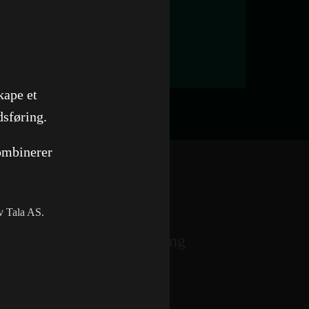
kape et
dsføring.
ombinerer
av Tala AS.
ssemottak
Etnedal Utvikling
Nettside