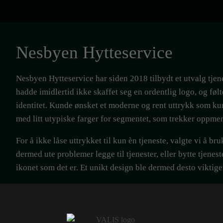
Nesbyen Hytteservice
Nesbyen Hytteservice har siden 2018 tilbydt et utvalg tjene
hadde imidlertid ikke skaffet seg en ordentlig logo, og følt
identitet. Kunde ønsket et moderne og rent uttrykk som ku
med litt utypiske farger for segmentet, som trekker oppme
For å ikke låse uttrykket til kun èn tjeneste, valgte vi å b
dermed ute problemer legge til tjenester, eller bytte tjene
ikonet som det er. Et unikt design ble dermed desto viktige
Logoen ble satt i komplementærfargene blå og oransje for k
assosiasjoner til en skigard - en tjeneste Nesbyen Hytteserv
seriff-font i moderne stil, som komplementerer ikonet. Orde