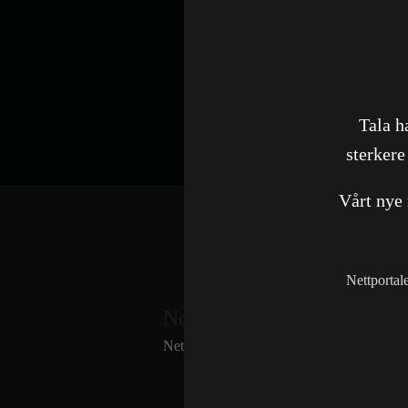
Tala h
sterkere
Vårt nye
Nettportal
Norwegian Bulk Carriers A
Nettside