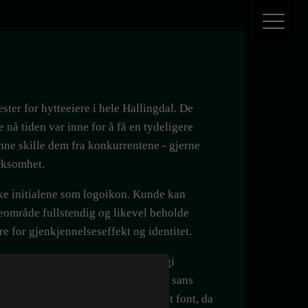
ster for hytteeiere i hele Hallingdal. De
e nå tiden var inne for å få en tydeligere
nne skille dem fra konkurrentene - gjerne
rksomhet.
ruke initialene som logoikon. Kunde kan
steområde fullstendig og likevel beholde
re for gjenkjennelseseffekt og identitet.
raftig kontrast. H'en i ikonet kan gi
ice ofte utfører. Navnet er satt i en sans
t "Hytteservice" er uthevet med fet font, da