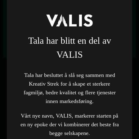
Ravind har i dag en nettside som er full skalerbar om
man ønsker å utvikle den videre, den er delikat og
brukervennlig for de besøkende, og den er enkel for
selskapet å oppdatere videre selv.
Tala har blitt en del av
Se nettside
VALIS
Kunde
Tala har besluttet å slå seg sammen med
Ravind AS
Kreativ Strek for å skape et sterkere
fagmiljø, bedre kvalitet og flere tjenester
Kategori
Nettside
innen markedsføring.
Nettside
Vårt nye navn, VALIS, markerer starten på
Besøk nettside
en ny epoke der vi kombinerer det beste fra
begge selskapene.