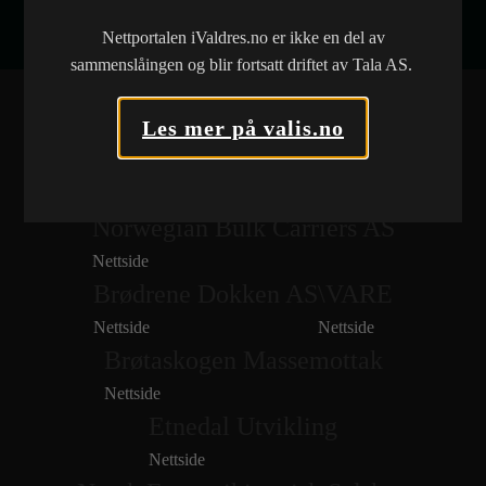
Nettportalen iValdres.no er ikke en del av
sammenslåingen og blir fortsatt driftet av Tala AS.
Les mer på valis.no
FLERE REFERANSER
Norwegian Bulk Carriers AS
Nettside
Brødrene Dokken AS
\VARE
Nettside
Nettside
Brøtaskogen Massemottak
Nettside
Etnedal Utvikling
Nettside