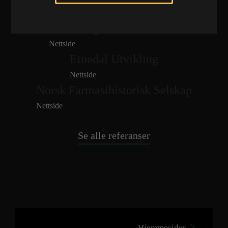
Nettside
Nettside
Brøtaskogen Massemottak
Nettside
Etnedal Utvikling
Nettside
Norsk Farmasihistorisk Selskap
Nettside
Se alle referanser
Hjemmesider