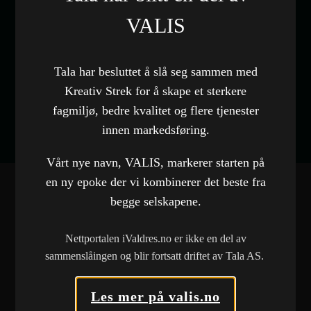
Kunde
VALIS
Takstkontoret Valdres
Kategori
Tala har besluttet å slå seg sammen med
Brosjyrer
,
Grafisk design
Kreativ Strek for å skape et sterkere
fagmiljø, bedre kvalitet og flere tjenester
innen markedsføring.
Vårt nye navn, VALIS, markerer starten på
en ny epoke der vi kombinerer det beste fra
begge selskapene.
FLERE REFERANSER
Nettportalen iValdres.no er ikke en del av
sammenslåingen og blir fortsatt driftet av Tala AS.
Norwegian Bulk Carriers AS
Nettside
Les mer på valis.no
Brødrene Dokken AS
\VARE