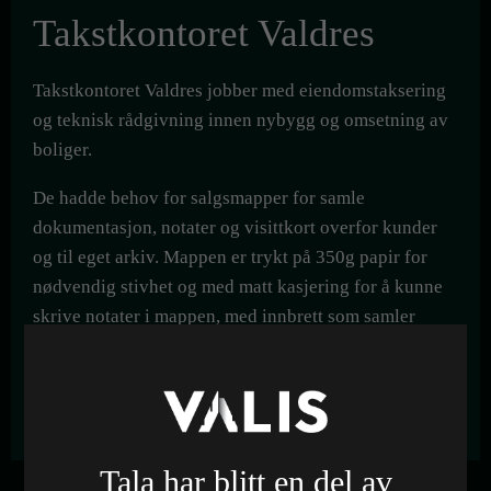
Takstkontoret Valdres
Takstkontoret Valdres jobber med eiendomstaksering
og teknisk rådgivning innen nybygg og omsetning av
boliger.
De hadde behov for salgsmapper for samle
dokumentasjon, notater og visittkort overfor kunder
og til eget arkiv. Mappen er trykt på 350g papir for
nødvendig stivhet og med matt kasjering for å kunne
skrive notater i mappen, med innbrett som samler
ark/dokumentasjon og egen visitkortlomme. Designet
baserer seg på den
visuelle profilen til selskapet
som
vi tidligere har jobbet med.
Tala har blitt en del av