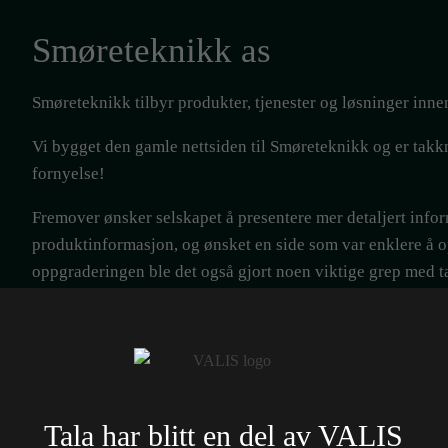
Smøreteknikk as
Smøreteknikk tilbyr produkter, tjenester og løsninger inne
Vi bygget den gamle nettsiden til Smøreteknikk og er takkne
fornyelse!
Fremover ønsker selskapet å presentere mer detaljert info
produktinformasjon, og ønsket en side som var enklere å 
oppgraderingen ble det også gjort noen viktige grep med 
et løft på design.
Se nettside
Tala har blitt en del av VALIS