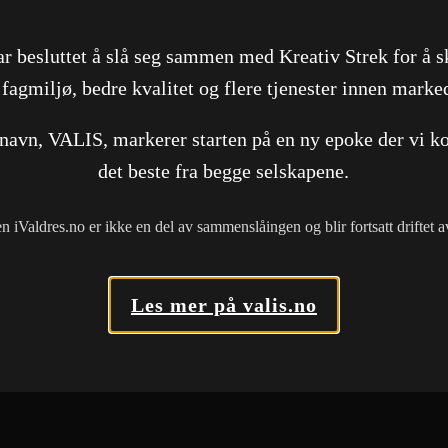
ar besluttet å slå seg sammen med Kreativ Strek for å s
 fagmiljø, bedre kvalitet og flere tjenester innen marke
FLERE REFERANSER
 navn, VALIS, markerer starten på en ny epoke der vi k
det beste fra begge selskapene.
S
Brødrene Dokken AS
\VARE
Brøtaskogen Ma
Nettside
Nettside
Nettside
en iValdres.no er ikke en del av sammenslåingen og blir fortsatt driftet 
Norsk Farmasihistorisk Selskap
Nettside
Les mer på valis.no
Se alle referanser