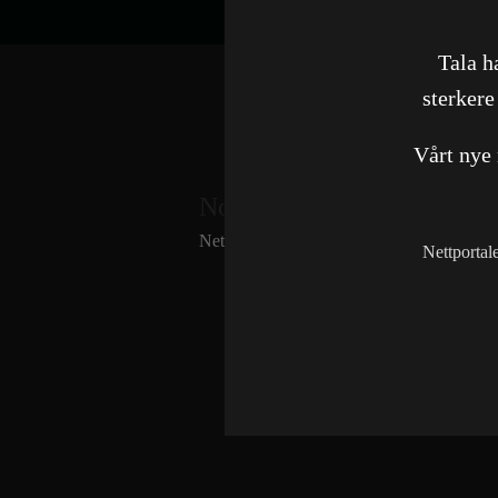
Tala h
sterkere
Vårt nye
Norwegian Bulk Carriers A
Nettside
Nettportal