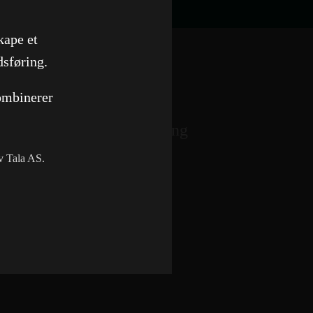
kape et
dsføring.
ombinerer
ssemottak
Etnedal Utvikling
Nettside
av Tala AS.