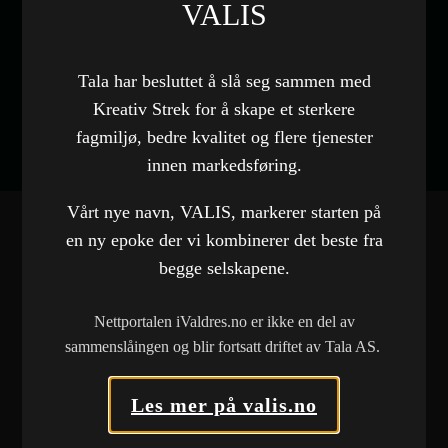
VALIS
Nettside
Besøk nettside
Tala har besluttet å slå seg sammen med
Kreativ Strek for å skape et sterkere
fagmiljø, bedre kvalitet og flere tjenester
innen markedsføring.
Vårt nye navn, VALIS, markerer starten på
en ny epoke der vi kombinerer det beste fra
begge selskapene.
FLERE REFERANSER
Nettportalen iValdres.no er ikke en del av
Norwegian Bulk Carriers AS
sammenslåingen og blir fortsatt driftet av Tala AS.
Nettside
Brødrene Dokken AS
\VARE
Les mer på valis.no
Nettside
Nettside