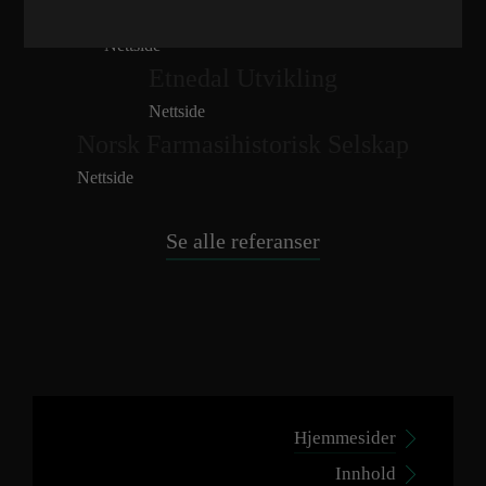
Brøtaskogen Massemottak
Nettside
Etnedal Utvikling
Nettside
Norsk Farmasihistorisk Selskap
Nettside
Se alle referanser
Hjemmesider
Innhold