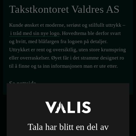
Takstkontoret Valdres AS
Kunde ønsket et moderne, seriøst og stilfullt uttrykk –
i tråd med sin nye logo
. Hovedtema ble derfor svart
og hvitt, med blåfargen fra logoen på detaljer.
Uttrykket er rent og oversiktlig, uten store krumspring
eller overraskelser. Øyet får i det stramme designet ro
til å finne og ta inn informasjonen man er ute etter.
Se nettside
Kunde
Takstkontoret Valdres AS
Tala har blitt en del av
Kategori
Nettside