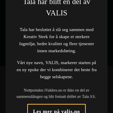
Tala har blitt en del av
Valdres Diesel AS
VALIS
Kategori
Nettside
Nettside
Tala har besluttet å slå seg sammen med
Besøk nettside
Kreativ Strek for å skape et sterkere
fagmiljø, bedre kvalitet og flere tjenester
innen markedsføring.
Vårt nye navn, VALIS, markerer starten på
en ny epoke der vi kombinerer det beste fra
begge selskapene.
FLERE REFERANSER
Nettportalen iValdres.no er ikke en del av
sammenslåingen og blir fortsatt driftet av Tala AS.
Norwegian Bulk Carriers AS
Les mer på valis.no
Nettside