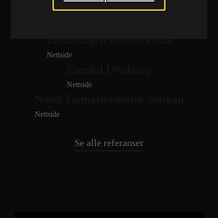
Brødrene Dokken AS
\VARE
Nettside
Nettside
Brøtaskogen Massemottak
Nettside
Etnedal Utvikling
Nettside
Norsk Farmasihistorisk Selskap
Nettside
Se alle referanser