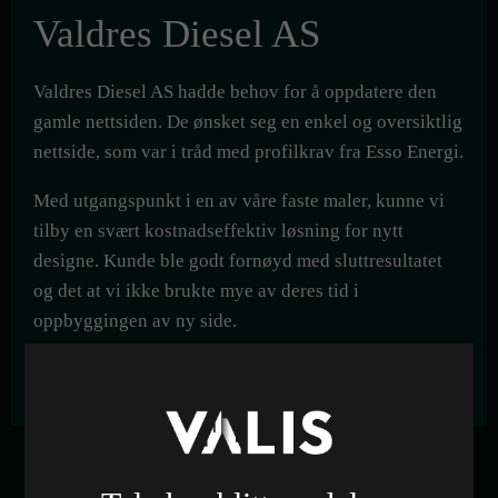
Valdres Diesel AS
Valdres Diesel AS hadde behov for å oppdatere den
gamle nettsiden. De ønsket seg en enkel og oversiktlig
nettside, som var i tråd med profilkrav fra Esso Energi.
Med utgangspunkt i en av våre faste maler, kunne vi
tilby en svært kostnadseffektiv løsning for nytt
designe. Kunde ble godt fornøyd med sluttresultatet
og det at vi ikke brukte mye av deres tid i
oppbyggingen av ny side.
Se nettside
Kunde