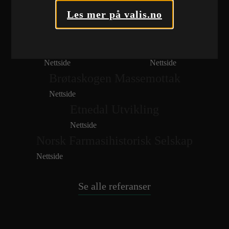
Les mer på valis.no
Norwegian Bulk Carriers AS
Nettside
Brødrene Dokken AS
\VARE
Nettside
Nettside
Brøtaskogen Massemottak
Nettside
Etnedal Utvikling
Nettside
Norsk Farmasihistorisk Selskap
Nettside
Se alle referanser