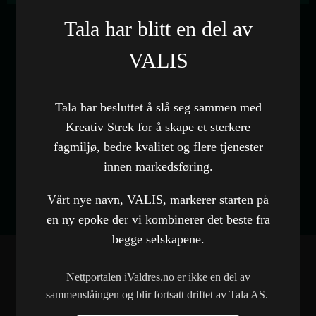
Tala har blitt en del av
Kunde
Valdres Skog
VALIS
Kategori
Nettside
Tala har besluttet å slå seg sammen med
Kreativ Strek for å skape et sterkere
Nettside
Besøk nettside
fagmiljø, bedre kvalitet og flere tjenester
innen markedsføring.
Vårt nye navn, VALIS, markerer starten på
en ny epoke der vi kombinerer det beste fra
begge selskapene.
Nettportalen iValdres.no er ikke en del av
sammenslåingen og blir fortsatt driftet av Tala AS.
FLERE REFERANSER