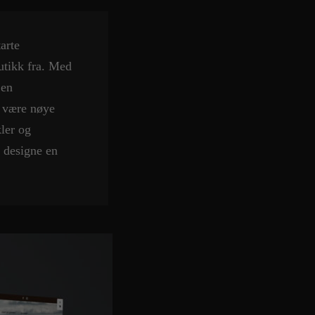
arte
utikk fra. Med
 en
r være nøye
kler og
g designe en