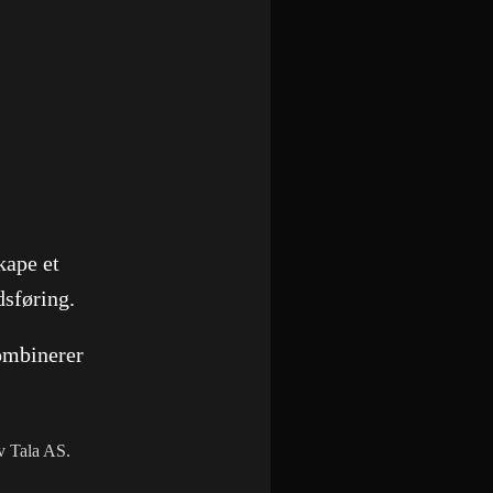
kape et
dsføring.
ombinerer
av Tala AS.