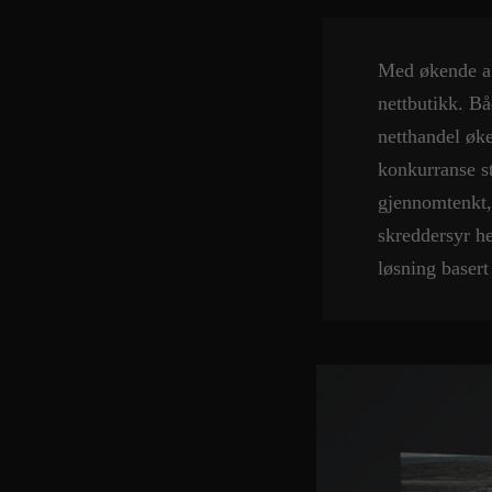
Med økende and
nettbutikk. Bå
netthandel øke
konkurranse st
gjennomtenkt, 
skreddersyr he
løsning basert