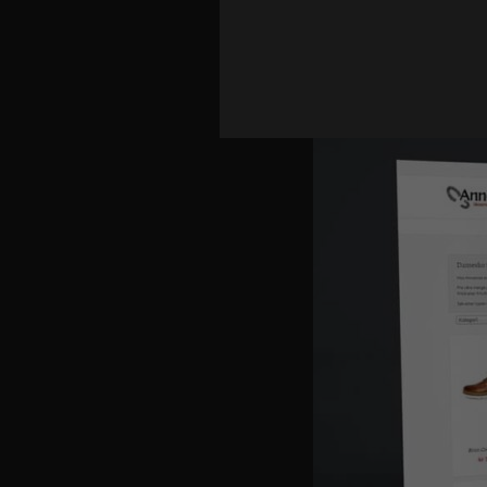
Garden Oppheim
Nettbutikk
,
Nettside