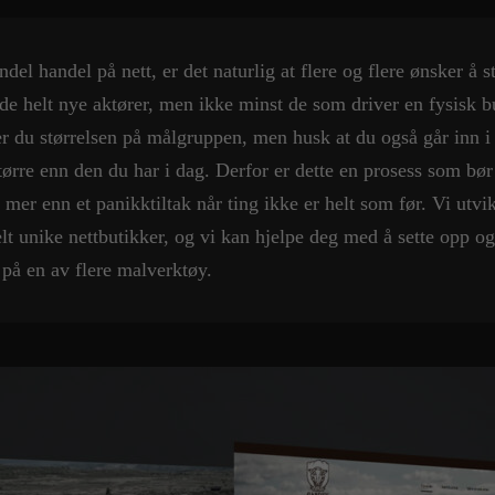
el handel på nett, er det naturlig at flere og flere ønsker å st
de helt nye aktører, men ikke minst de som driver en fysisk b
r du størrelsen på målgruppen, men husk at du også går inn i
ørre enn den du har i dag. Derfor er dette en prosess som bø
mer enn et panikktiltak når ting ikke er helt som før. Vi utvi
lt unike nettbutikker, og vi kan hjelpe deg med å sette opp o
 på en av flere malverktøy.