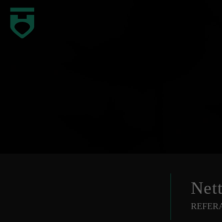
Net
REFER