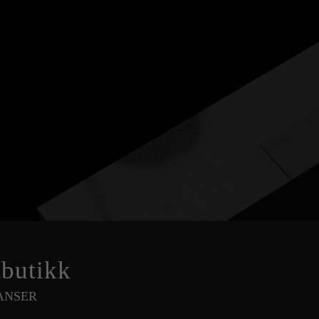
tbutikk
ANSER