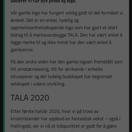
lanserer vi vår nye profil og logo.
Vår gamle logo har fungert veldig godt til det formålet vi
ønsket. Det er en enkel, tydelig og
oppmerksomhetsskapende logo som har gjort et stort
bidrag til å merkevarebygge TALA. Den har vært enkel å
legge merke til og ikke minst har den vært enkel å
gjenkjenne.
På den andre siden har den gamle logoen fremstått som
litt amatørmessing, litt for skrikende i enkelte
situasjoner og det tydelig budskapet har begrenset
selskapet i videre utvikling.
TALA 2020
Etter første halvår 2020, hvor vi på tross av
krisetilstander har opplevd en fantastisk vekst – også i
Hallingdal, ser vi nå at tidspunktet er godt for å gjøre