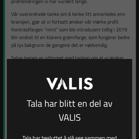
profilendringen vi har vurdert lenge.
Vår overordnede tanke om å tenke litt annerledes enn
bransjen, gjør at vi fortsatt ønsker vår mørke profil.
Kontrastfargen “mint” som ble introdusert tidlig i 2019
blir endret til en klarere grønnfarge, som fungerer bedre
på lys bakgrunn de gangene det er nødvendig.
Selve logoen er utformet med tanken om at vi ønsker
noe stilrent og enkelt som ikke begrenser oss i
utviklingen videre, og et ikon som kan stå alene eller
sammen med andre produkter vi lanserer.
Ikonet er litt inspirert av gamle våpenskjold og kan for
Tala har blitt en del av
enkelte oppleves som spissen på en penn/blyant. Den
tydelige kartmarkøren illustrerer både vår lokale
VALIS
tilstedeværelse og vår jobb med å plassere våre kunder
på kartet. Når man roterer på ikonet finner man igjen
alle bokstavene i TALA.
Tala har besluttet å slå seg sammen med