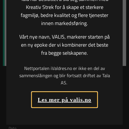
For å gjøre profilen unik er ikke selskapsnavnet
Kreativ Strek for å skape et sterkere
presentert i en bestemt fonttype, men er tegnet etter
fagmiljø, bedre kvalitet og flere tjenester
eget ønske. Der hvor T og L er ganske standard, så er
innen markedsføring.
formen på A-ene mer spesiell. Utformingen har vært
med fra tidligere profil, bl.a. som form på bilder og
Vårt nye navn, VALIS, markerer starten på
bokser, og er inspirert av en strukket og rotert
en ny epoke der vi kombinerer det beste
kartmarkør.
fra begge selskapene.
Nettportalen iValdres.no er ikke en del av
sammenslåingen og blir fortsatt driftet av Tala
AS.
Les mer på valis.no
Skrevet av
Simen Valdemar Thorsrud
Dato